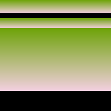
реальные деньги.