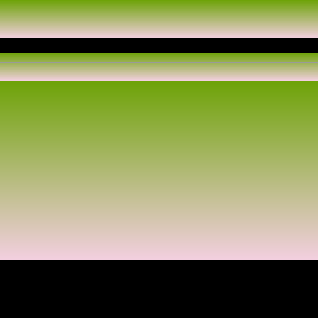
реальные деньги.