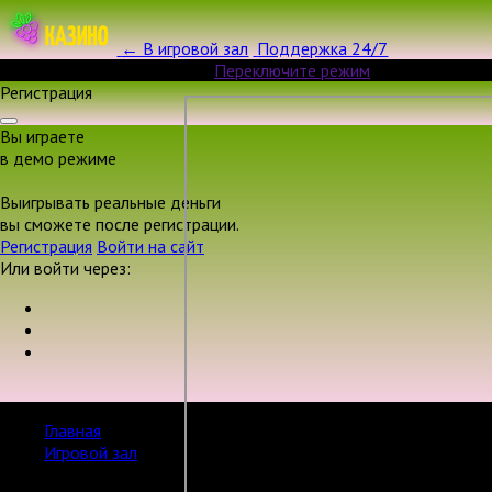
← В игровой зал
Поддержка 24/7
Вы играете в демо-режиме.
Переключите режим
и выигрывайте 
Регистрация
Вы играете
в демо режиме
Выигрывать реальные деньги
вы сможете после регистрации.
Регистрация
Войти на сайт
Или войти через:
Главная
Игровой зал
Jingle Spin