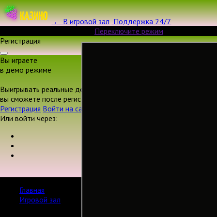
← В игровой зал
Поддержка 24/7
Вы играете в демо-режиме.
Переключите режим
и выигрывайте 
Регистрация
Вы играете
в демо режиме
Выигрывать реальные деньги
вы сможете после регистрации.
Регистрация
Войти на сайт
Или войти через:
Главная
Игровой зал
Bollywood Story