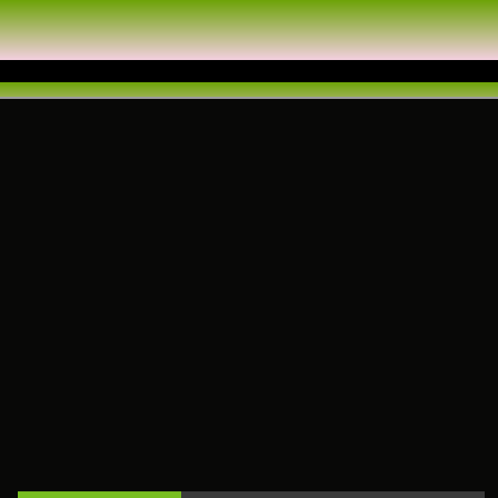
реальные деньги.