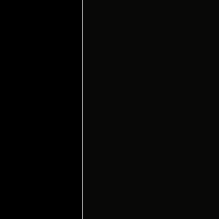
Bollywood Story