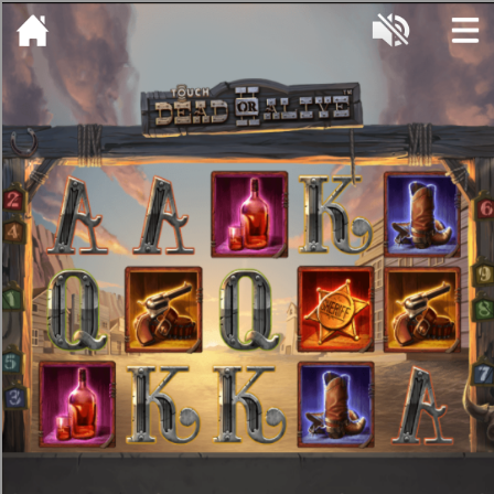
[object HTMLMetaElement]
пополнить счет