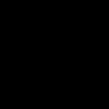
Spinata Grande touch