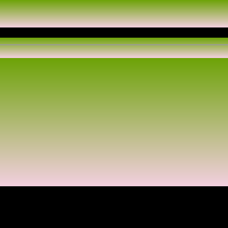
реальные деньги.