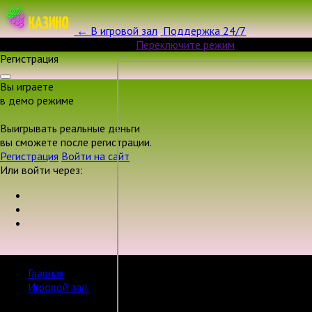
← В игровой зал
Поддержка 24/7
Вы играете в демо-режиме.
Переключите режим
и выигрывайте 
Регистрация
Вы играете
в демо режиме
Выигрывать реальные деньги
вы сможете после регистрации.
Регистрация
Войти на сайт
Или войти через:
Главная
Игровой зал
Wild Fruits 27