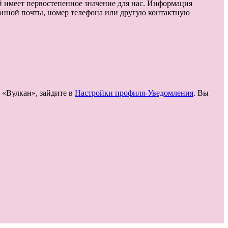
 имеет первостепенное значение для нас. Информация
тронной почты, номер телефона или другую контактную
о «Вулкан», зайдите в
Настройки профиля-Уведомления
. Вы