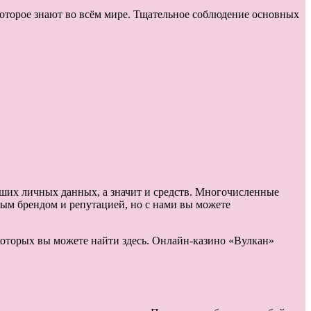
которое знают во всём мире. Тщательное соблюдение основных
ших личных данных, а значит и средств. Многочисленные
ным брендом и репутацией, но с нами вы можете
которых вы можете найти здесь. Онлайн-казино «Вулкан»