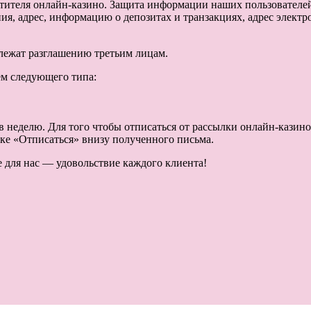
тителя онлайн-казино. Защита информации наших пользователей
ния, адрес, информацию о депозитах и транзакциях, адрес элек
лежат разглашению третьим лицам.
ем следующего типа:
 в неделю. Для того чтобы отписаться от рассылки онлайн-казин
лке «Отписаться» внизу полученного письма.
 для нас — удовольствие каждого клиента!