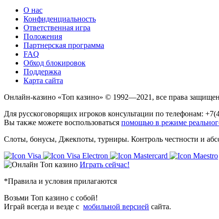
О нас
Конфиденциальность
Ответственная игра
Положения
Партнерская программа
FAQ
Обход блокировок
Поддержка
Карта сайта
Онлайн-казино «Топ казино» © 1992—2021, все права защищен
Для русскоговорящих игроков консультации по телефонам: +7(4
Вы также можете воспользоваться
помощью в режиме реально
Слоты, бонусы, Джекпоты, турниры. Контроль честности и абс
Играть сейчас!
*Правила и условия прилагаются
Возьми Топ казино с собой!
Играй всегда и везде с
мобильной версией
сайта.