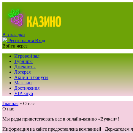
В закладки
Регистрация
Вход
Войти через:
Игровой зал
Турниры
Джекпоты
Лотерея
Акции и бонусы
Магазин
Достижения
VIP-клуб
Главная
»
О нас
О нас
Мы рады приветствовать вас в онлайн-казино «Вулкан»!
Информация на сайте предоставлена компанией
Держателем л