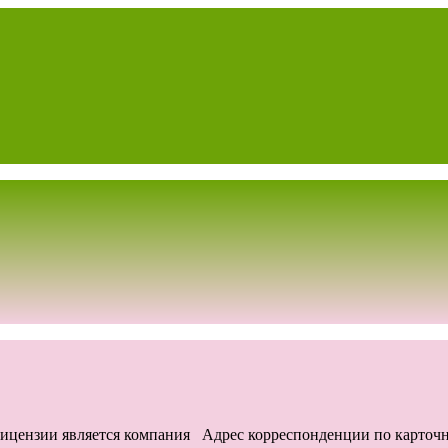
ицензии является компания
Адрес корреспонденции по карточ