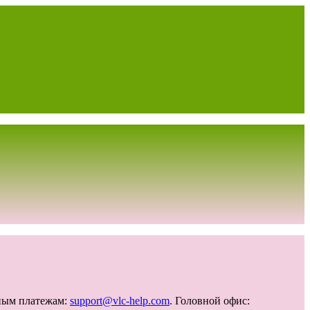
ным платежам:
support@vlc-help.com
. Головной офис: